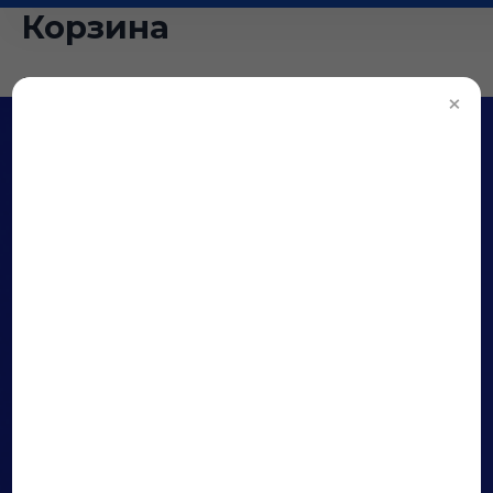
Корзина
[woocommerce_cart]
×
Реквизиты школы
ООО «Грация»
ИНН 6670429660
КПП 667001001
р/с 40702810238060004556