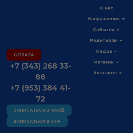
Перейти
О нас
к
Open
содержимому
Направления
Open С
События
Open 
Родителям
Open М
Медиа
ОПЛАТА
Open М
Магазин
+7 (343) 268 33-
Open 
Контакты
88
+7 (953) 384 41-
72
ЗАПИСАТЬСЯ В MAX
ЗАПИСАТЬСЯ В VK