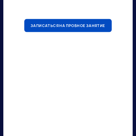
ФИЛИАЛ «ЕКАТЕРИНБУРГСКИЙ» АО «АЛЬФА-
БАНК»
г. Екатеринбург
ЗАПИСАТЬСЯ НА ПРОБНОЕ ЗАНЯТИЕ
046577964
БИК
Согласие пользователя сайта на обработку
персональных данных
Политика конфиденциальности
Согласие на обработку cookie
Контакты
+7 (343) 268 33-88
+7 (953) 384 41-72
Написать в Telegram
Написать в Max
Написать в Vk
Направления