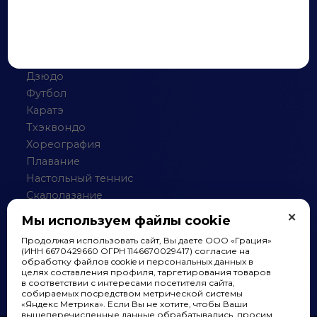
Художественная гимнастика
Спортивная гимнастика
Практическая стрельба
Робототехника
Дзюдо
Футбол
Каратэ
Тхэквондо
Хореография
Плавание
Настольный теннис
Скалолазание
×
Баскетбол
Мы используем файлы cookie
Шахматы
Продолжая использовать сайт, Вы даете ООО «Грация»
Волейбол
(ИНН 6670429660 ОГРН 1146670029417) согласие на
обработку файлов cookie и персональных данных в
целях составления профиля, таргетирования товаров
в соответствии с интересами посетителя сайта,
собираемых посредством метрической системы
«Яндекс Метрика». Если Вы не хотите, чтобы Ваши
вышеперечисленные данные обрабатывались, просим