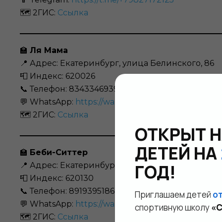
🗺️ 2ГИС:
Ссылка
🏫
Ля Мама
📍 Адрес: Екатеринбург, улица Белинского, 86
📮 Индекс: 620026
📞 Телефон: 83433469395
💬 WhatsApp:
https://wa.me/79030864319
🗺️ 2ГИС:
Ссылка
ОТКРЫТ 
ДЕТЕЙ НА
🏫
Беби-Ситтер
📍 Адрес: Екатеринбург, улица 8 Марта, 173
ГОД!
📮 Индекс: 620130
📞 Телефон: 89193951869
Приглашаем детей
от
💬 WhatsApp:
https://wa.me/79193951869
спортивную школу
«
🗺️ 2ГИС:
Ссылка