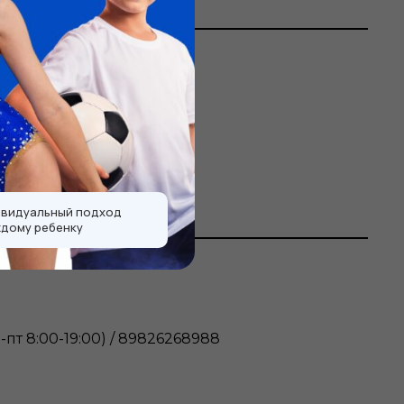
видуальный подход
ждому ребенку
-пт 8:00-19:00) / 89826268988