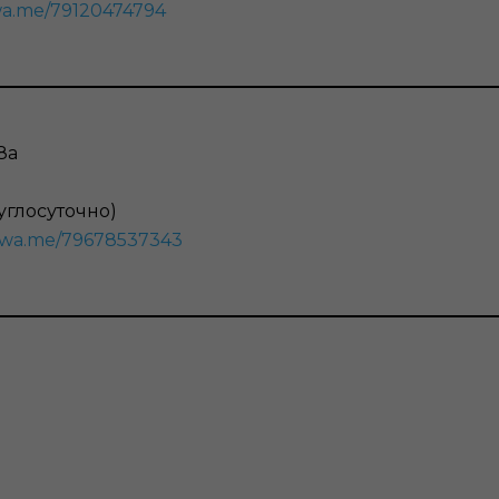
/wa.me/79120474794
8а
углосуточно)
//wa.me/79678537343