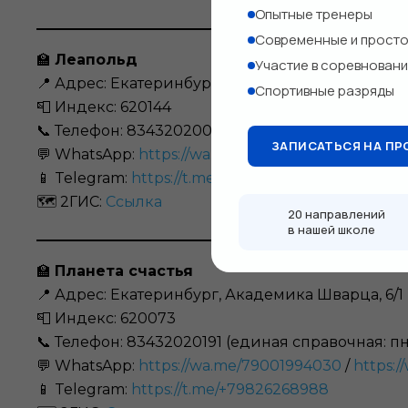
Опытные тренеры
Современные и прост
🏫
Леапольд
Участие в соревновани
📍 Адрес: Екатеринбург, улица Большакова, 111
Спортивные разряды
📮 Индекс: 620144
📞 Телефон: 83432020090 / 89002015937
ЗАПИСАТЬСЯ НА ПР
💬 WhatsApp:
https://wa.me/79002015937
📱 Telegram:
https://t.me/+79002015937
🗺️ 2ГИС:
Ссылка
20 направлений
в нашей школе
🏫
Планета счастья
📍 Адрес: Екатеринбург, Академика Шварца, 6/1
📮 Индекс: 620073
📞 Телефон: 83432020191 (единая справочная: пн-
💬 WhatsApp:
https://wa.me/79001994030
/
https:
📱 Telegram:
https://t.me/+79826268988