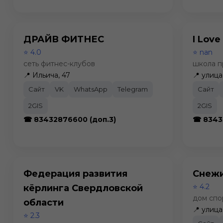
ДРАЙВ ФИТНЕС
I Lov
⭐ 4.0
⭐ nan
сеть фитнес-клубов
школа п
📍 Ильича, 47
📍 улица
Сайт
VK
WhatsApp
Telegram
Сайт
2GIS
2GIS
☎ 83432876600 (доп.3)
☎ 8343
Федерация развития
Снеж
⭐ 4.2
кёрлинга Свердловской
дом спо
области
📍 улиц
⭐ 2.3