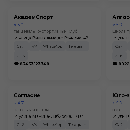
АкадемСпорт
Алгор
⭐ 5.0
⭐ 5.0
танцевально-спортивный клуб
школа п
📍 улица Вильгельма де Геннина, 42
📍 улица
Сайт
VK
WhatsApp
Telegram
Сайт
2GIS
2GIS
☎ 83433123748
☎ 8922
Согласие
Юго-з
⭐ 4.7
⭐ 5.0
начальная школа
nan
📍 улица Мамина-Сибиряка, 171а/1
📍 улица
Сайт
VK
WhatsApp
Telegram
Сайт