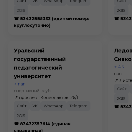
Сайт
VK
WhatsApp
Telegram
Сайт
2GIS
2GIS
☎ 83432885333 (единый номер:
☎ 8343
круглосуточно)
Уральский
Ледов
государственный
Сивко
⭐ 4.5
педагогический
nan
университет
📍 Листв
⭐ nan
Сайт
спортивный клуб
📍 проспект Космонавтов, 26/1
2GIS
Сайт
VK
WhatsApp
Telegram
☎ 8343
2GIS
☎ 83432357614 (единая
справочная)