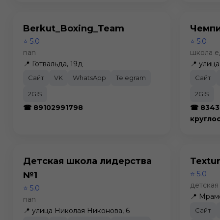
Berkut_Boxing_Team
Чемп
⭐ 5.0
⭐ 5.0
nan
школа е
📍 Готвальда, 19д
📍 улиц
Сайт
VK
WhatsApp
Telegram
Сайт
2GIS
2GIS
☎ 89102991798
☎ 8343
кругло
Детская школа лидерства
Textu
⭐ 5.0
№1
детская
⭐ 5.0
📍 Мрам
nan
📍 улица Николая Никонова, 6
Сайт