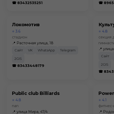
☎ 83432535251
☎ 8965
Локомотив
Культ
⭐ 3.6
⭐ 4.8
стадион
секция 
📍 Расточная улица, 18
гимнаст
📍 улица
Сайт
VK
WhatsApp
Telegram
Сайт
2GIS
2GIS
☎ 83433448179
☎ 8343
Public club Billiards
Power
⭐ 4.8
⭐ 4.1
nan
фитнес-
📍 улица Мира, 47/4
📍 Родо