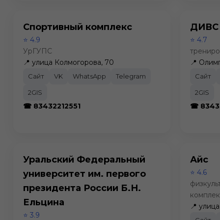
Спортивный комплекс
ДИВС
⭐ 4.9
⭐ 4.7
УрГУПС
трениро
📍 улица Колмогорова, 70
📍 Олим
Сайт
VK
WhatsApp
Telegram
Сайт
2GIS
2GIS
☎ 83432212551
☎ 8343
Уральский Федеральный
Айс
⭐ 4.6
университет им. первого
физкуль
президента России Б.Н.
комплек
Ельцина
📍 улиц
⭐ 3.9
Сайт