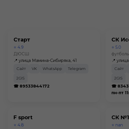
Старт
СК Ис
⭐ 4.9
⭐ 5.0
ДЮСШ
футболь
📍 улица Мамина-Сибиряка, 41
📍 улица
Сайт
VK
WhatsApp
Telegram
Сайт
2GIS
2GIS
☎ 89533844172
☎ 8343
пн-пт 11
F sport
СК №
⭐ 4.8
⭐ nan