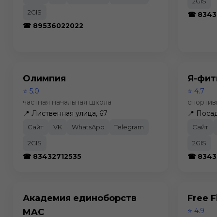
2GIS
2GIS
☎ 8343
☎ 89536022022
Олимпия
Я-фит
⭐ 5.0
⭐ 4.7
частная начальная школа
спортив
📍 Лиственная улица, 67
📍 Посад
Сайт
VK
WhatsApp
Telegram
Сайт
2GIS
2GIS
☎ 83432712535
☎ 8343
Академия единоборств
Free F
⭐ 4.9
MAC