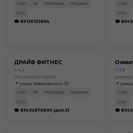
Сайт
VK
WhatsApp
Telegram
Сайт
2GIS
2GIS
☎ 89126132834
☎ 8343
ДРАЙВ ФИТНЕС
Олим
⭐ 4.3
⭐ 3.9
сеть фитнес-клубов
универс
📍 улица Айвазовского, 53
📍 улиц
Сайт
VK
WhatsApp
Telegram
Сайт
2GIS
2GIS
☎ 83432876600 (доп.5)
☎ 8343