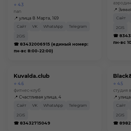
аэродин
⭐ 4.3
📍 Зимня
nan
📍 улица 8 Марта, 169
Сайт
Сайт
VK
WhatsApp
Telegram
2GIS
☎ 8343
2GIS
пн-вс 1
☎ 83432006915 (единый номер:
пн-вс 8:00-22:00)
Kuvalda.club
Black
⭐ 4.6
⭐ 4.5
фитнес-клуб
студия 
📍 Счастливая улица, 4
📍 улица
Сайт
VK
WhatsApp
Telegram
Сайт
2GIS
2GIS
☎ 83432715049
☎ 8982