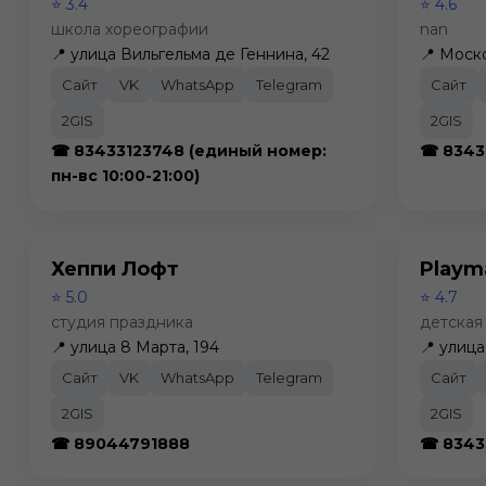
⭐ 3.4
⭐ 4.6
школа хореографии
nan
📍 улица Вильгельма де Геннина, 42
📍 Моск
Сайт
VK
WhatsApp
Telegram
Сайт
2GIS
2GIS
☎ 83433123748 (единый номер:
☎ 8343
пн-вс 10:00-21:00)
Хеппи Лофт
Playm
⭐ 5.0
⭐ 4.7
студия праздника
детская
📍 улица 8 Марта, 194
📍 улица
Сайт
VK
WhatsApp
Telegram
Сайт
2GIS
2GIS
☎ 89044791888
☎ 8343