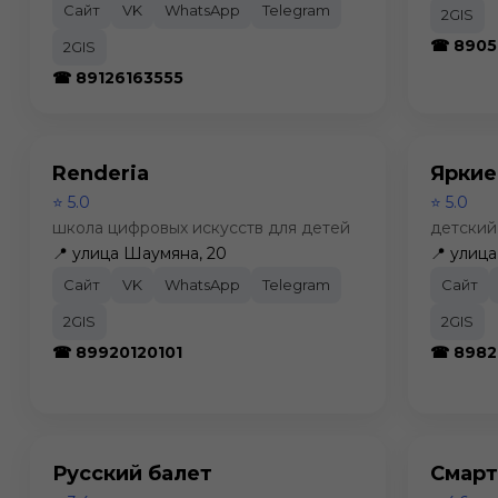
Сайт
VK
WhatsApp
Telegram
2GIS
☎ 8905
2GIS
☎ 89126163555
Renderia
Яркие
⭐ 5.0
⭐ 5.0
школа цифровых искусств для детей
детский
📍 улица Шаумяна, 20
📍 улица
Сайт
VK
WhatsApp
Telegram
Сайт
2GIS
2GIS
☎ 89920120101
☎ 8982
Русский балет
Смарт