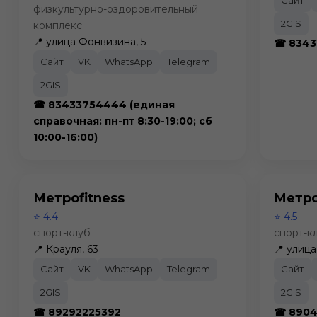
физкультурно-оздоровительный
2GIS
комплекс
📍 улица Фонвизина, 5
☎ 8343
Сайт
VK
WhatsApp
Telegram
2GIS
☎ 83433754444 (единая
справочная: пн-пт 8:30-19:00; сб
10:00-16:00)
Метроfitness
Метро
⭐ 4.4
⭐ 4.5
спорт-клуб
спорт-к
📍 Крауля, 63
📍 улиц
Сайт
VK
WhatsApp
Telegram
Сайт
2GIS
2GIS
☎ 89292225392
☎ 890