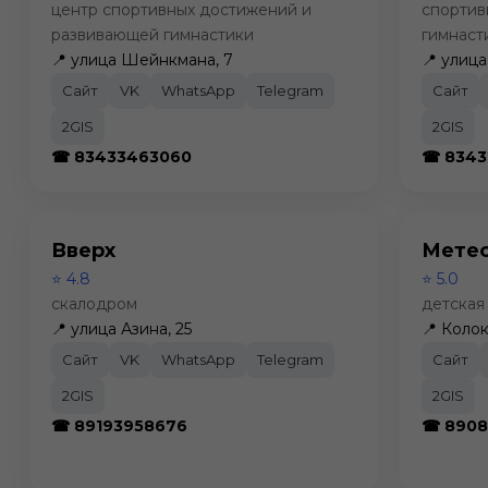
центр спортивных достижений и
спортив
развивающей гимнастики
гимнаст
📍 улица Шейнкмана, 7
📍 улиц
Сайт
VK
WhatsApp
Telegram
Сайт
2GIS
2GIS
☎ 83433463060
☎ 8343
Вверх
Мете
⭐ 4.8
⭐ 5.0
скалодром
детская
📍 улица Азина, 25
📍 Колок
Сайт
VK
WhatsApp
Telegram
Сайт
2GIS
2GIS
☎ 89193958676
☎ 8908