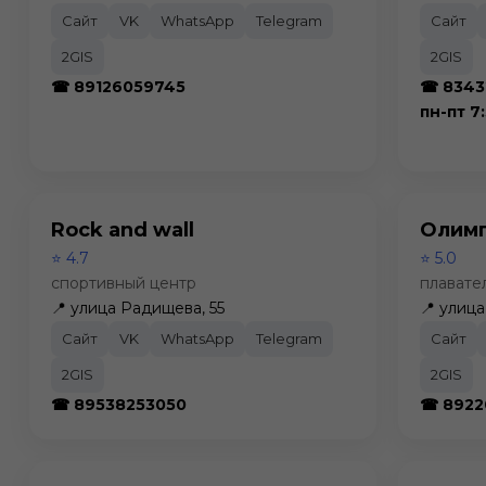
Сайт
VK
WhatsApp
Telegram
Сайт
2GIS
2GIS
☎ 89126059745
☎ 8343
пн-пт 7
Rock and wall
Олим
⭐ 4.7
⭐ 5.0
спортивный центр
плавате
📍 улица Радищева, 55
📍 улиц
Сайт
VK
WhatsApp
Telegram
Сайт
2GIS
2GIS
☎ 89538253050
☎ 8922