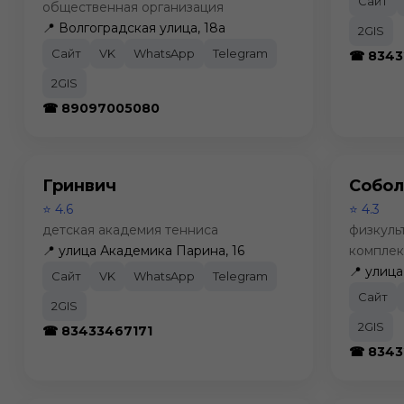
Сайт
общественная организация
📍 Волгоградская улица, 18а
2GIS
Сайт
VK
WhatsApp
Telegram
☎ 8343
2GIS
☎ 89097005080
Гринвич
Собол
⭐ 4.6
⭐ 4.3
детская академия тенниса
физкуль
📍 улица Академика Парина, 16
комплек
📍 улиц
Сайт
VK
WhatsApp
Telegram
Сайт
2GIS
2GIS
☎ 83433467171
☎ 8343