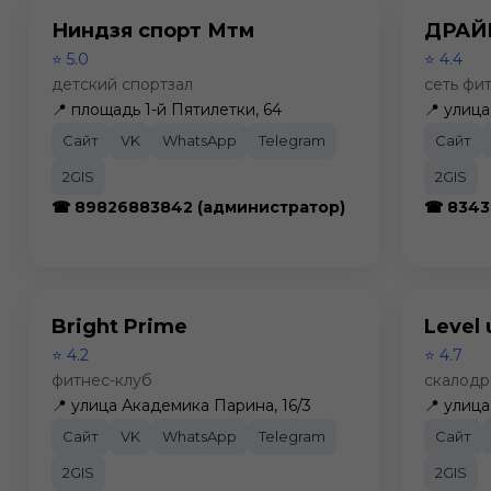
Ниндзя спорт Мтм
ДРАЙ
⭐ 5.0
⭐ 4.4
детский спортзал
сеть фи
📍 площадь 1-й Пятилетки, 64
📍 улица
Сайт
VK
WhatsApp
Telegram
Сайт
2GIS
2GIS
☎ 89826883842 (администратор)
☎ 8343
Bright Prime
Level 
⭐ 4.2
⭐ 4.7
фитнес-клуб
скалод
📍 улица Академика Парина, 16/3
📍 улиц
Сайт
VK
WhatsApp
Telegram
Сайт
2GIS
2GIS