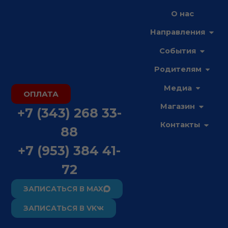
Перейти
О нас
к
Open
содержимому
Направления
Open С
События
Open 
Родителям
Open М
Медиа
ОПЛАТА
Open М
Магазин
+7 (343) 268 33-
Open 
Контакты
88
+7 (953) 384 41-
72
ЗАПИСАТЬСЯ В MAX
ЗАПИСАТЬСЯ В VK