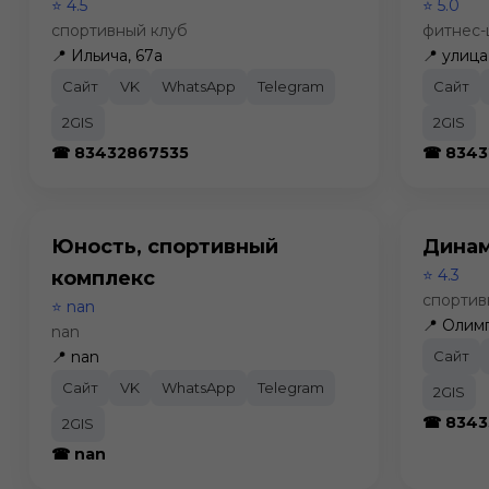
⭐ 4.5
⭐ 5.0
спортивный клуб
фитнес-
📍 Ильича, 67а
📍 улица
Сайт
VK
WhatsApp
Telegram
Сайт
2GIS
2GIS
☎ 83432867535
☎ 8343
Юность, спортивный
Дина
⭐ 4.3
комплекс
спортив
⭐ nan
📍 Олим
nan
📍 nan
Сайт
Сайт
VK
WhatsApp
Telegram
2GIS
☎ 8343
2GIS
☎ nan