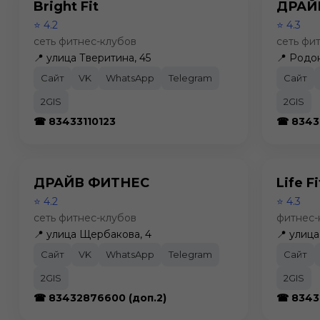
Bright Fit
ДРАЙ
⭐ 4.2
⭐ 4.3
сеть фитнес-клубов
сеть фи
📍 улица Тверитина, 45
📍 Родо
Сайт
VK
WhatsApp
Telegram
Сайт
2GIS
2GIS
☎ 83433110123
☎ 8343
ДРАЙВ ФИТНЕС
Life Fi
⭐ 4.2
⭐ 4.3
сеть фитнес-клубов
фитнес-
📍 улица Щербакова, 4
📍 улица
Сайт
VK
WhatsApp
Telegram
Сайт
2GIS
2GIS
☎ 83432876600 (доп.2)
☎ 8343