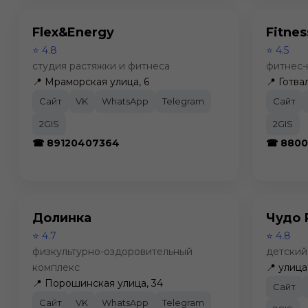
Flex&Energy
Fitne
⭐ 4.8
⭐ 4.5
студия растяжки и фитнеса
фитнес-
📍 Мраморская улица, 6
📍 Готва
Сайт
VK
WhatsApp
Telegram
Сайт
2GIS
2GIS
☎ 89120407364
☎ 8800
Долинка
Чудо 
⭐ 4.7
⭐ 4.8
физкультурно-оздоровительный
детский
комплекс
📍 улиц
📍 Порошинская улица, 34
Сайт
Сайт
VK
WhatsApp
Telegram