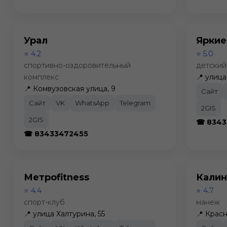
Урал
Яркие
⭐ 4.2
⭐ 5.0
спортивно-оздоровительный
детский
комплекс
📍 улица
📍 Комвузовская улица, 9
Сайт
Сайт
VK
WhatsApp
Telegram
2GIS
2GIS
☎ 8343
☎ 83433472455
Метроfitness
Кали
⭐ 4.4
⭐ 4.7
спорт-клуб
манеж
📍 улица Халтурина, 55
📍 Крас