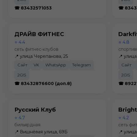
☎ 83432571053
☎ 8343
ДРАЙВ ФИТНЕС
Darkf
⭐ 4.4
⭐ 4.8
сеть фитнес-клубов
спортив
📍 улица Черепанова, 25
📍 улиц
Сайт
VK
WhatsApp
Telegram
Сайт
2GIS
2GIS
☎ 83432876600 (доп.8)
☎ 8922
Русский Клуб
Bright
⭐ 4.7
⭐ 4.2
бильярдная
сеть фи
📍 Вишнёвая улица, 69Б
📍 улица