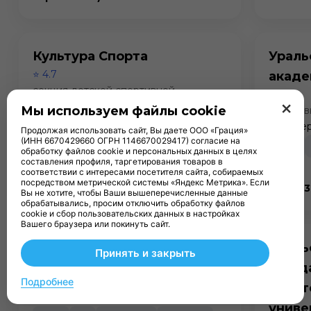
Культура Спорта
Ураль
⭐ 4.7
акаде
секция детской спортивной
⭐ 4.1
×
гимнастики
Мы используем файлы cookie
спортив
📍 улица 8 Марта, 158
📍 Бисер
Продолжая использовать сайт, Вы даете ООО «Грация»
(ИНН 6670429660 ОГРН 1146670029417) согласие на
Сайт
VK
WhatsApp
Telegram
Сайт
обработку файлов cookie и персональных данных в целях
составления профиля, таргетирования товаров в
2GIS
2GIS
соответствии с интересами посетителя сайта, собираемых
посредством метрической системы «Яндекс Метрика». Если
☎ 83433003119
☎ 8343
Вы не хотите, чтобы Ваши вышеперечисленные данные
обрабатывались, просим отключить обработку файлов
cookie и сбор пользовательских данных в настройках
Вашего браузера или покинуть сайт.
Поляна
Ураль
Принять и закрыть
⭐ 3.6
госуд
спортивный комплекс
Подробнее
лесот
📍 улица Старых Большевиков, 2а к6
униве