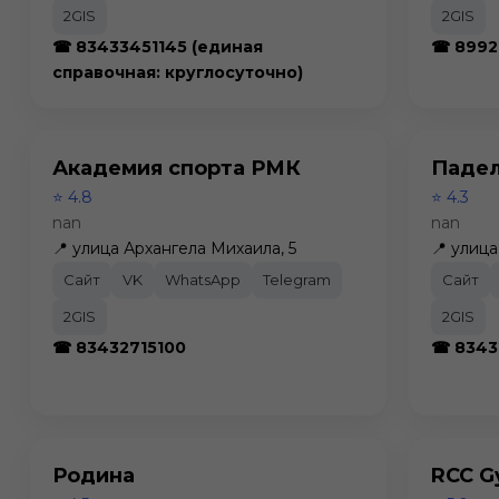
2GIS
2GIS
☎ 83433451145 (единая
☎ 8992
справочная: круглосуточно)
Академия спорта РМК
Падел
⭐ 4.8
⭐ 4.3
nan
nan
📍 улица Архангела Михаила, 5
📍 улиц
Сайт
VK
WhatsApp
Telegram
Сайт
2GIS
2GIS
☎ 83432715100
☎ 8343
Родина
RCC 