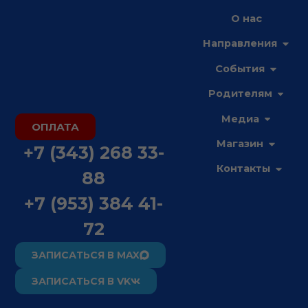
Перейти
О нас
к
Open
содержимому
Направления
Open С
События
Open 
Родителям
Open М
Медиа
ОПЛАТА
Open М
Магазин
+7 (343) 268 33-
Open 
Контакты
88
+7 (953) 384 41-
72
ЗАПИСАТЬСЯ В MAX
ЗАПИСАТЬСЯ В VK